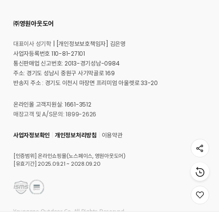
㈜영원아웃도어
대표이사 성기학
[개인정보보호책임자] 김은영
사업자등록번호 110-81-27101
통신판매업 신고번호: 2013-경기성남-0984
주소: 경기도 성남시 중원구 사기막골로 169
반송지 주소 : 경기도 이천시 마장면 프리미엄 아울렛로 33-20
온라인몰 고객지원실: 1661-3512
매장고객 및 A/S문의: 1899-2626
사업자정보확인
개인정보처리방침
이용약관
[인증범위] 온라인쇼핑몰(노스페이스, 영원아웃도어)
[유효기간] 2025.09.21 ~ 2028.09.20
위
시
Youngone Outdoor Co. All Rights Reserved.
리