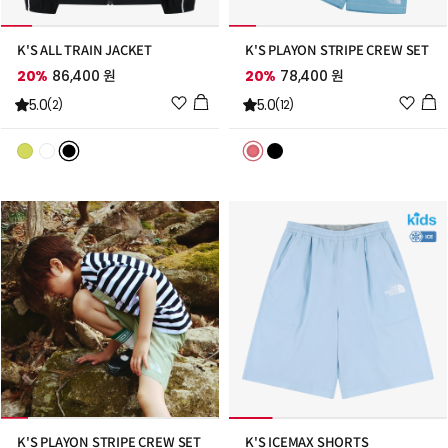
K'S ALL TRAIN JACKET
K'S PLAYON STRIPE CREW SET
20%
86,400 원
20%
78,400 원
위
위
5.0
5.0
(2)
(12)
시
시
리
리
스
스
트
트
추
추
가
가
K'S PLAYON STRIPE CREW SET
K'S ICEMAX SHORTS