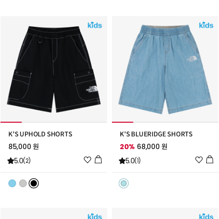
트
트
추
추
가
가
K'S UPHOLD SHORTS
K'S BLUERIDGE SHORTS
85,000 원
20%
68,000 원
위
위
5.0
5.0
(2)
(1)
시
시
리
리
스
스
트
트
추
추