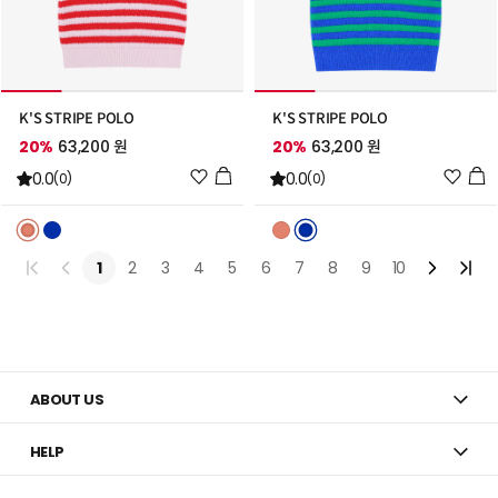
K'S STRIPE POLO
K'S STRIPE POLO
20%
63,200 원
20%
63,200 원
위
위
0.0
0.0
(0)
(0)
시
시
리
리
스
스
트
트
1
2
3
4
5
6
7
8
9
10
추
추
가
가
ABOUT US
HELP