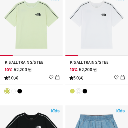
가
가
K'S ALL TRAIN S/S TEE
K'S ALL TRAIN S/S TEE
10%
52,200 원
10%
52,200 원
위
위
5.0
5.0
(4)
(4)
시
시
리
리
스
스
트
트
추
추
가
가