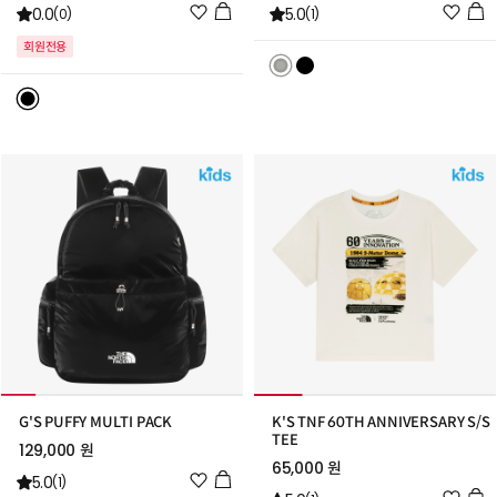
위
위
0.0
5.0
(0)
(1)
시
시
회원전용
리
리
스
스
트
트
추
추
가
가
G'S PUFFY MULTI PACK
K'S TNF 60TH ANNIVERSARY S/S
TEE
129,000 원
65,000 원
위
5.0
(1)
위