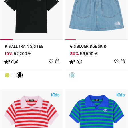
K'S ALL TRAIN S/S TEE
G'S BLUERIDGE SKIRT
10%
52,200 원
30%
59,500 원
위
위
5.0
5.0
(4)
(1)
시
시
리
리
스
스
트
트
추
추
가
가