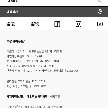
FAMILY
매장찾기
㈜영원아웃도어
대표이사 성기학
[개인정보보호책임자] 김은영
사업자등록번호 110-81-27101
통신판매업 신고번호: 2013-경기성남-0984
주소: 경기도 성남시 중원구 사기막골로 169
반송지 주소 : 경기도 이천시 마장면 프리미엄 아울렛로 33-20
온라인몰 고객지원실: 1661-3512
매장고객 및 A/S문의: 1899-2626
사업자정보확인
개인정보처리방침
이용약관
[인증범위] 온라인쇼핑몰(노스페이스, 영원아웃도어)