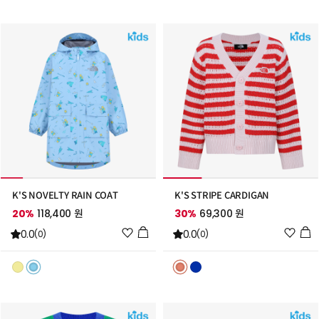
트
트
추
추
가
가
K'S NOVELTY RAIN COAT
K'S STRIPE CARDIGAN
20%
118,400 원
30%
69,300 원
위
위
0.0
0.0
(0)
(0)
시
시
리
리
스
스
트
트
추
추