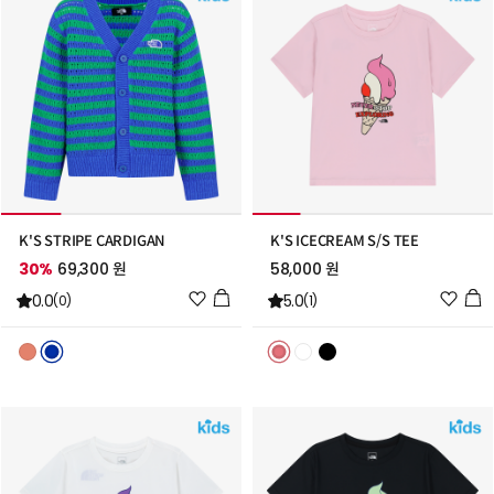
가
가
K'S STRIPE CARDIGAN
K'S ICECREAM S/S TEE
30%
69,300 원
58,000 원
위
위
0.0
5.0
(0)
(1)
시
시
리
리
스
스
트
트
추
추
가
가