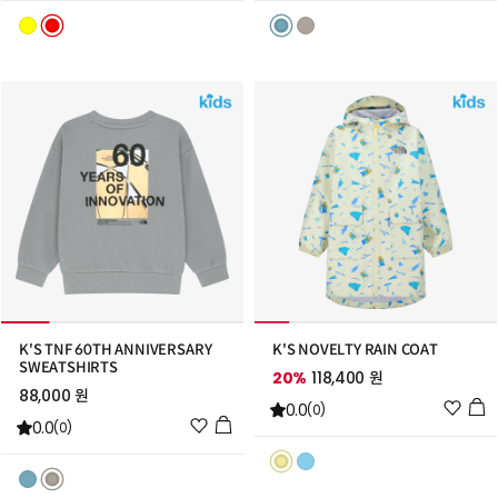
리
리
스
스
트
트
추
추
가
가
K'S TNF 60TH ANNIVERSARY
K'S NOVELTY RAIN COAT
SWEATSHIRTS
20%
118,400 원
88,000 원
위
0.0
(0)
위
0.0
시
(0)
시
리
리
스
스