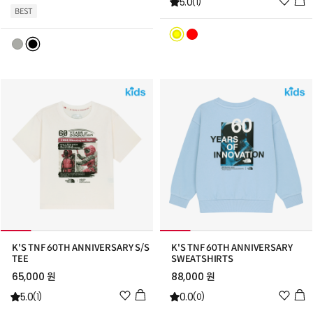
5.0
시
(1)
BEST
시
리
리
스
스
트
트
추
추
가
가
K'S TNF 60TH ANNIVERSARY S/S
K'S TNF 60TH ANNIVERSARY
TEE
SWEATSHIRTS
65,000 원
88,000 원
위
위
5.0
0.0
(1)
(0)
시
시