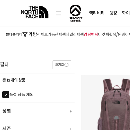
액티비티
랭킹
화이
가방
전체보기
등산백팩
데일리백팩
경량백팩
버킷백
힙색/원웨이
필터 숨기기
필터
초기화
총 12개의 상품
품절 상품 제외
성별
시즌