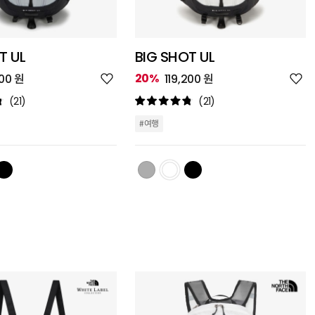
T UL
BIG SHOT UL
위
위
20%
200 원
119,200 원
시
시
리
리
(21)
(21)
스
스
트
트
#여행
추
추
가
가