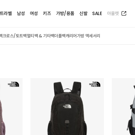
트라벨
남성
여성
키즈
가방/용품
신발
SALE
아울렛
백
크로스/토트백
멀티백 & 기타백
더플백
캐리어
가방 액세서리