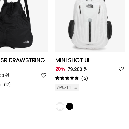
 SR DRAWSTRING
MINI SHOT UL
위
20%
79,200 원
시
위
00 원
리
(12)
시
스
리
(17)
트
#울트라라이트
스
추
트
가
추
가