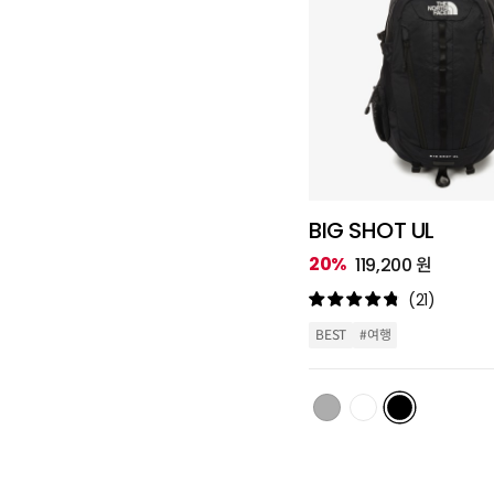
BIG SHOT UL
20%
119,200 원
(21)
BEST
#여행