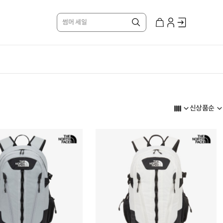
썸머 세일
신상품순