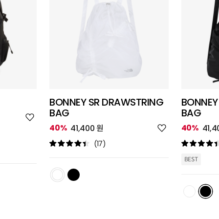
BONNEY SR DRAWSTRING
BONNEY
BAG
BAG
위
시
위
40%
40%
41,400 원
41,4
리
시
스
리
(17)
트
스
추
트
BEST
가
추
가