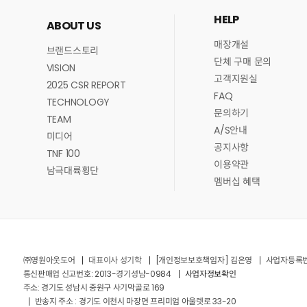
HELP
ABOUT US
매장개설
브랜드스토리
단체 구매 문의
VISION
고객지원실
2025 CSR REPORT
FAQ
TECHNOLOGY
문의하기
TEAM
A/S안내
미디어
공지사항
TNF 100
이용약관
남극대륙횡단
멤버십 혜택
㈜영원아웃도어
대표이사 성기학
[개인정보보호책임자] 김은영
사업자등록번호 
통신판매업 신고번호: 2013-경기성남-0984
사업자정보확인
주소: 경기도 성남시 중원구 사기막골로 169
반송지 주소 : 경기도 이천시 마장면 프리미엄 아울렛로 33-20