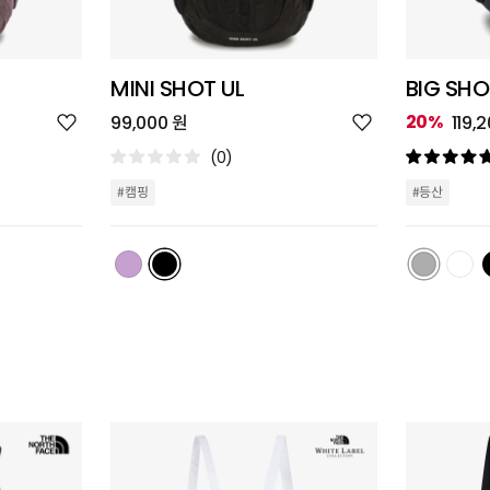
MINI SHOT UL
BIG SHO
위
위
20%
99,000 원
119,
시
시
리
리
(0)
스
스
트
트
#캠핑
#등산
추
추
가
가