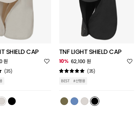
HT SHIELD CAP
TNF LIGHT SHIELD CAP
위
위
10%
00 원
62,100 원
시
시
리
리
(35)
(35)
스
스
트
트
용
BEST
#산행용
추
추
가
가