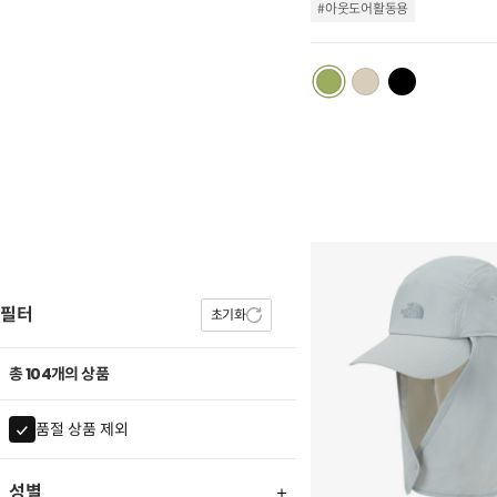
#아웃도어활동용
필터
초기화
총 104개의 상품
품절 상품 제외
성별