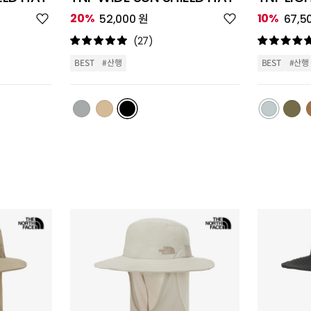
위
위
20%
10%
52,000 원
67,5
시
시
리
리
(27)
스
스
트
트
BEST
#산행
BEST
#산행
추
추
가
가