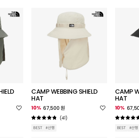
HIELD
CAMP WEBBING SHIELD
CAMP W
HAT
HAT
위
위
10%
10%
67,500 원
67,5
시
시
리
리
(41)
스
스
트
트
BEST
#산행
BEST
#산행
추
추
가
가