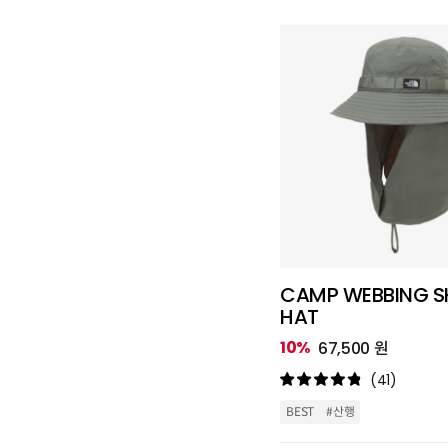
CAMP WEBBING S
HAT
10%
67,500 원
(41)
BEST
#산행