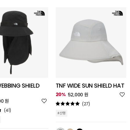
EBBING SHIELD
TNF WIDE SUN SHIELD HAT
위
20%
52,000 원
시
위
00 원
리
(27)
시
스
리
(41)
트
#산행
스
추
트
가
추
가