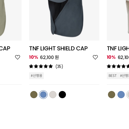
 CAP
TNF LIGHT SHIELD CAP
TNF LIG
위
위
10%
10%
62,100 원
62,1
시
시
리
리
(35)
스
스
트
트
#산행용
BEST
#산행
추
추
가
가