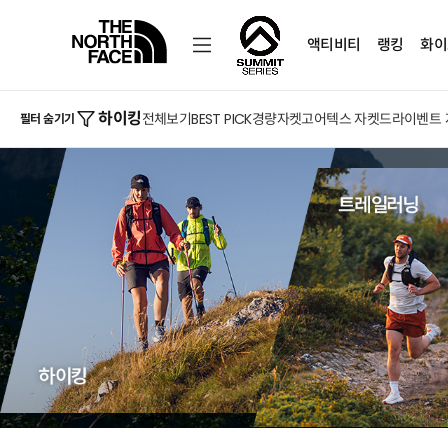
액티비티
랭킹
화이
하이킹
전체보기
BEST PICK
경량자켓
고어텍스 자켓
드라이벤트 
필터 숨기기