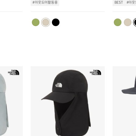
트
트
#아웃도어활동용
BEST
#아웃
추
추
가
가