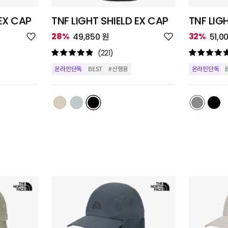
 EX CAP
TNF LIGHT SHIELD EX CAP
TNF LIG
위
위
28%
32%
49,850 원
51,0
시
시
리
리
(221)
스
스
트
트
온라인단독
BEST
#산행용
온라인단독
추
추
가
가