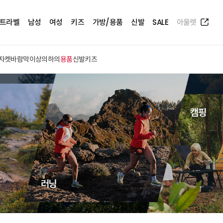
트라벨
남성
여성
키즈
가방/용품
신발
SALE
아울렛
자켓
바람막이
상의
하의
용품
신발
키즈