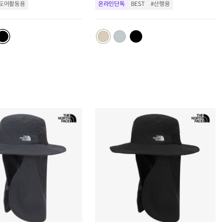
트
트
도어활동용
온라인단독
BEST
#산행용
추
추
가
가