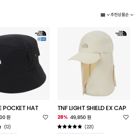
추천상품순
E POCKET HAT
TNF LIGHT SHIELD EX CAP
위
위
28%
500 원
49,850 원
시
시
리
리
(12)
(221)
스
스