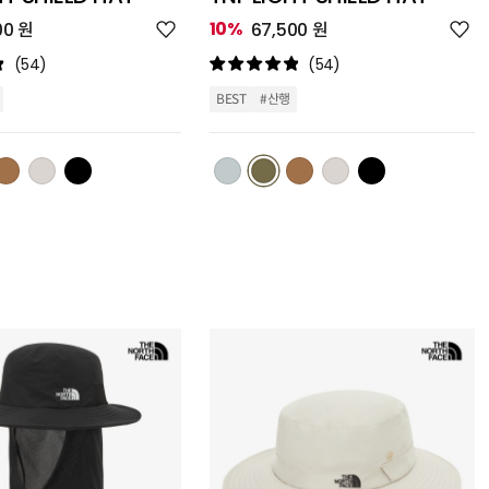
위
위
10%
00 원
67,500 원
시
시
리
리
(54)
(54)
스
스
트
트
BEST
#산행
추
추
가
가