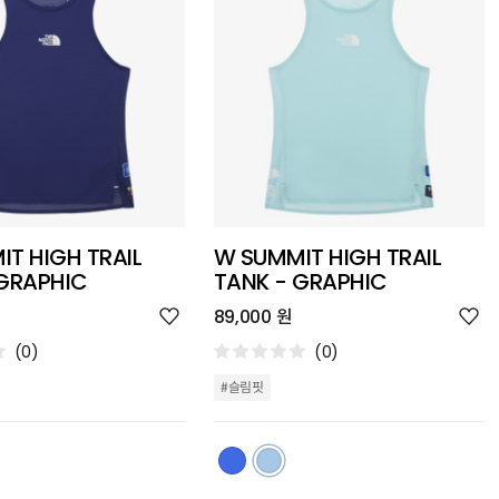
T HIGH TRAIL
W SUMMIT HIGH TRAIL
 GRAPHIC
TANK - GRAPHIC
위
위
89,000 원
시
시
리
리
(0)
(0)
스
스
트
트
#슬림핏
추
추
가
가