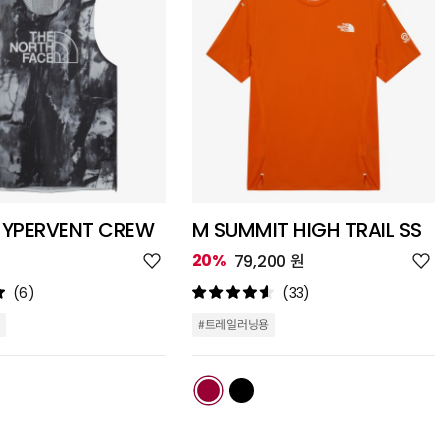
HYPERVENT CREW
M SUMMIT HIGH TRAIL SS
위
위
20%
79,200 원
시
시
리
리
(6)
(33)
스
스
트
트
#트레일러닝용
추
추
가
가