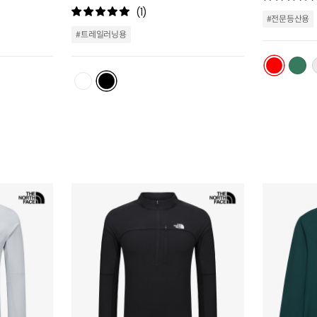
리
리
(1)
#전문등산용
스
스
트
트
#트레일러닝용
추
추
가
가