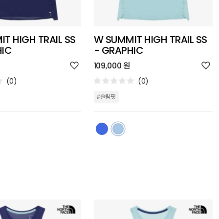
T HIGH TRAIL SS
W SUMMIT HIGH TRAIL SS
HIC
- GRAPHIC
위
위
109,000 원
시
시
리
리
(0)
(0)
스
스
트
트
#슬림핏
추
추
가
가