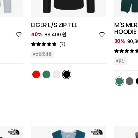
EIGER L/S ZIP TEE
M'S MER
HOODIE
위
위
40%
89,400 원
시
시
30%
90,3
리
리
(7)
스
스
트
트
#전문등산용
추
추
#등산
가
가