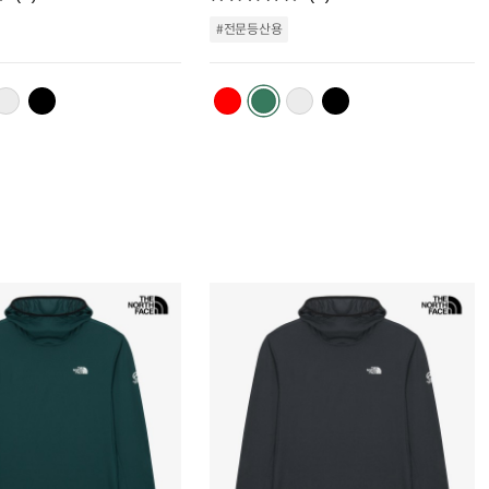
스
스
트
트
#전문등산용
추
추
가
가