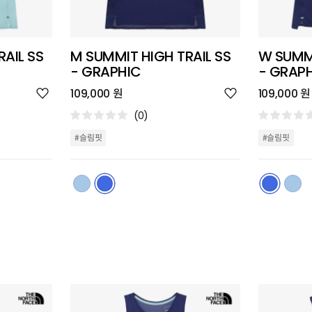
AIL SS
M SUMMIT HIGH TRAIL SS
W SUMMI
- GRAPHIC
- GRAP
위
위
109,000 원
109,000 원
시
시
리
리
(0)
스
스
트
트
#슬림핏
#슬림핏
추
추
가
가