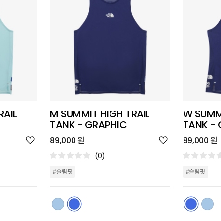
RAIL
M SUMMIT HIGH TRAIL
W SUMMI
TANK - GRAPHIC
TANK -
위
위
89,000 원
89,000 원
시
시
리
리
(0)
스
스
트
트
#슬림핏
#슬림핏
추
추
가
가