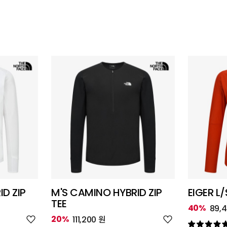
D ZIP
M'S CAMINO HYBRID ZIP
EIGER L/
TEE
40%
89,
위
위
20%
111,200 원
시
시