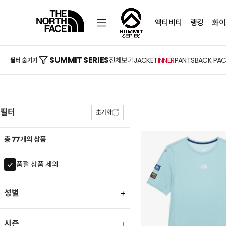
액티비티
랭킹
화이
SUMMIT SERIES
전체보기
JACKET
INNER
PANTS
BACK PA
필터 숨기기
필터
초기화
총 77개의 상품
품절 상품 제외
성별
시즌