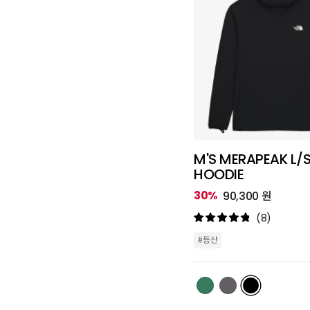
M'S MERAPEAK L/
HOODIE
30%
90,300 원
(8)
#등산