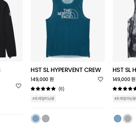
S
HST SL HYPERVENT CREW
HST SL 
위
149,000 원
149,000 원
시
위
리
(6)
시
스
리
트
#트레일러닝용
#트레일러닝용
스
추
트
가
추
가