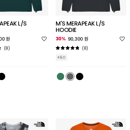
APEAK L/S
M'S MERAPEAK L/S
HOODIE
위
위
30%
00 원
90,300 원
시
시
리
리
(8)
(8)
스
스
트
트
#등산
추
추
가
가