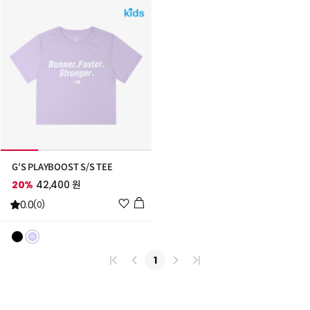
추
추
가
가
G'S PLAYBOOST S/S TEE
20%
42,400 원
위
0.0
(0)
시
리
스
트
1
추
가