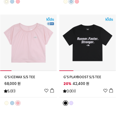
스
스
트
트
추
추
가
가
G'S ICEMAX S/S TEE
G'S PLAYBOOST S/S TEE
68,000 원
20%
42,400 원
위
위
5.0
0.0
(1)
(0)
시
시
리
리
스
스
트
트