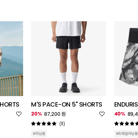
SHORTS
M'S PACE-ON 5" SHORTS
ENDURIS
위
위
20%
40%
87,200 원
89,
시
시
리
리
(11)
스
스
트
트
#러닝용
#트레일러닝용
추
추