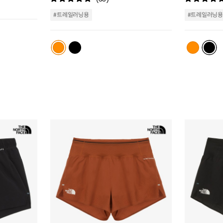
트
스
추
트
#트레일러닝용
#트레일러닝용
가
추
가