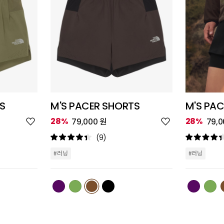
S
M'S PACER SHORTS
M'S PA
위
위
28%
28%
79,000 원
79,0
시
시
리
리
(9)
스
스
트
트
#러닝
#러닝
추
추
가
가