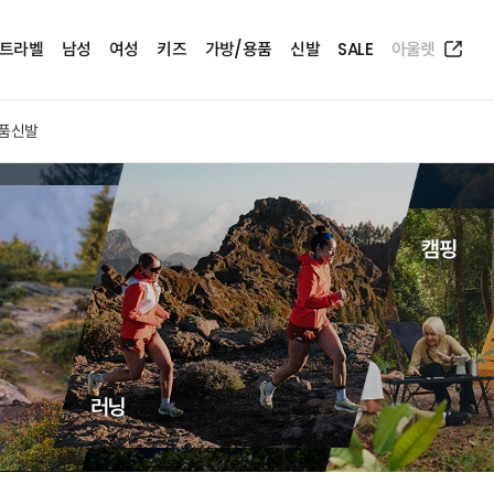
트라벨
남성
여성
키즈
가방/용품
신발
SALE
아울렛
품
신발