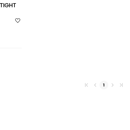
 TIGHT
위
시
리
스
트
추
가
1