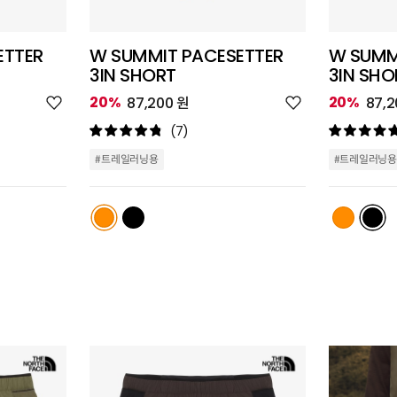
ETTER
W SUMMIT PACESETTER
W SUMM
3IN SHORT
3IN SHO
위
위
20%
20%
87,200 원
87,2
시
시
리
리
(7)
스
스
트
트
#트레일러닝용
#트레일러닝용
추
추
가
가