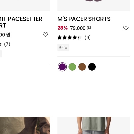
IT PACESETTER
M'S PACER SHORTS
RT
위
28%
79,000 원
시
위
00 원
리
(9)
시
스
리
(7)
트
#러닝
스
추
트
가
추
가