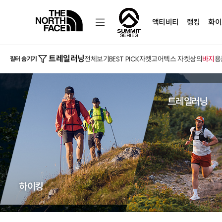
액티비티
랭킹
화이
트레일러닝
전체보기
BEST PICK
자켓
고어텍스 자켓
상의
바지
용
필터 숨기기