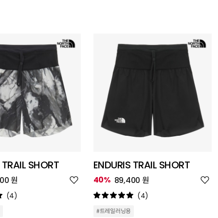
 TRAIL SHORT
ENDURIS TRAIL SHORT
위
위
40%
400 원
89,400 원
시
시
리
리
(4)
(4)
스
스
트
트
#트레일러닝용
추
추