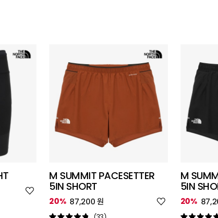
HT
M SUMMIT PACESETTER
M SUMM
5IN SHORT
5IN SHO
위
시
위
20%
20%
87,200 원
87,2
리
시
스
리
(33)