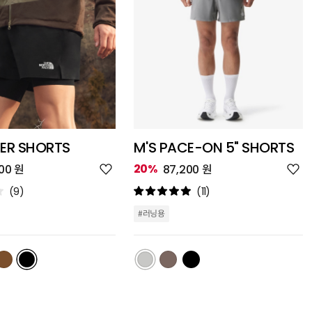
CER SHORTS
M'S PACE-ON 5" SHORTS
위
위
20%
00 원
87,200 원
시
시
리
리
(9)
(11)
스
스
트
트
#러닝용
추
추
가
가