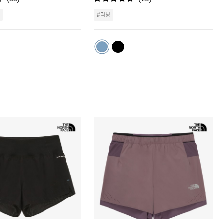
스
스
트
트
#러닝
추
추
가
가