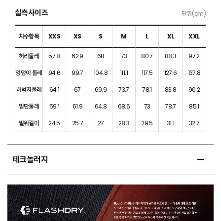
실측사이즈
단위(cm)
치수항목
XXS
XS
S
M
L
XL
XXL
허리둘레
57.8
62.9
68
73
80.7
88.3
97.2
엉덩이 둘레
94.6
99.7
104.8
111.1
117.5
127.6
137.8
허벅지둘레
64.1
67
69.9
73.7
78.1
83.8
90.2
밑단둘레
59.1
61.9
64.8
68.6
73
78.7
85.1
밑위길이
24.5
25.7
27
28.3
29.5
31.1
32.7
테크놀러지