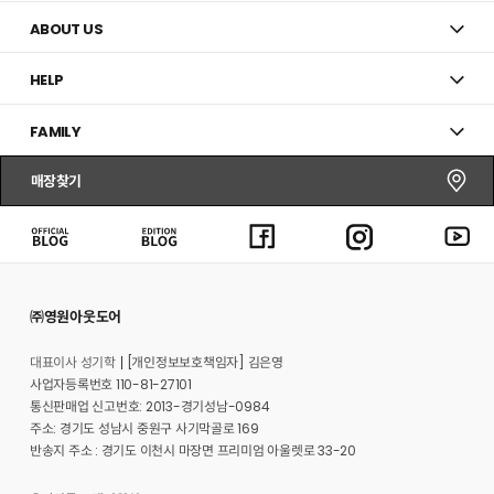
ABOUT US
HELP
FAMILY
매장찾기
㈜영원아웃도어
대표이사 성기학
[개인정보보호책임자] 김은영
사업자등록번호 110-81-27101
통신판매업 신고번호: 2013-경기성남-0984
주소: 경기도 성남시 중원구 사기막골로 169
반송지 주소 : 경기도 이천시 마장면 프리미엄 아울렛로 33-20