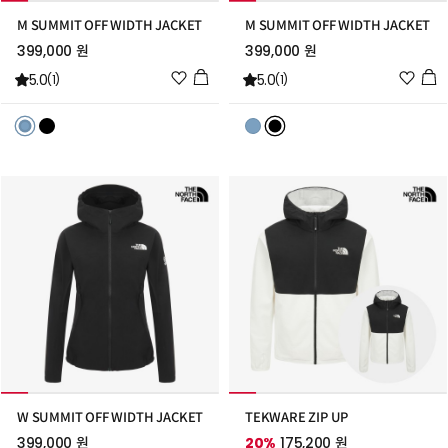
M SUMMIT OFF WIDTH JACKET
M SUMMIT OFF WIDTH JACKET
399,000 원
399,000 원
위
위
5.0
5.0
(1)
(1)
시
시
리
리
스
스
트
트
추
추
가
가
W SUMMIT OFF WIDTH JACKET
TEKWARE ZIP UP
399,000 원
20%
175,200 원