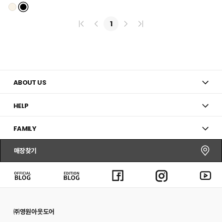
리
스
트
1
추
가
ABOUT US
HELP
FAMILY
매장찾기
㈜영원아웃도어