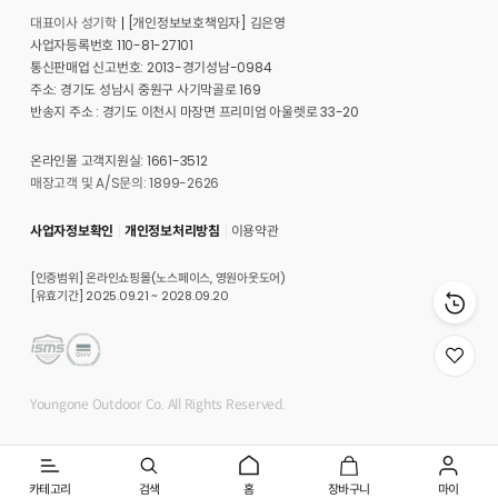
대표이사 성기학
[개인정보보호책임자] 김은영
사업자등록번호 110-81-27101
통신판매업 신고번호: 2013-경기성남-0984
주소: 경기도 성남시 중원구 사기막골로 169
반송지 주소 : 경기도 이천시 마장면 프리미엄 아울렛로 33-20
온라인몰 고객지원실: 1661-3512
매장고객 및 A/S문의: 1899-2626
사업자정보확인
개인정보처리방침
이용약관
[인증범위] 온라인쇼핑몰(노스페이스, 영원아웃도어)
[유효기간] 2025.09.21 ~ 2028.09.20
위
시
리
Youngone Outdoor Co. All Rights Reserved.
스
트
로
이
동
카테고리
검색
홈
장바구니
마이