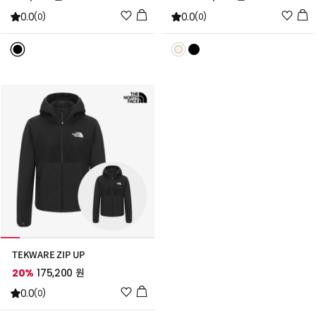
위
위
0.0
0.0
(0)
(0)
시
시
리
리
스
스
트
트
추
추
가
가
TEKWARE ZIP UP
20%
175,200 원
위
0.0
(0)
시