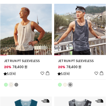
추
추
가
가
JET RUN PT SLEEVELESS
JET RUN PT SLEEVELESS
20%
78,400 원
20%
78,400 원
위
위
5.0
5.0
(19)
(19)
시
시
리
리
스
스
트
트
추
추
가
가