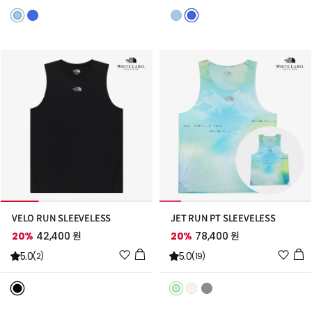
리
리
스
스
트
트
추
추
가
가
VELO RUN SLEEVELESS
JET RUN PT SLEEVELESS
20%
42,400 원
20%
78,400 원
위
위
5.0
5.0
(2)
(19)
시
시
리
리
스
스
트
트