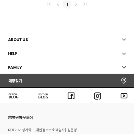
트
트
1
추
추
가
가
ABOUT US
HELP
FAMILY
매장찾기
㈜영원아웃도어
대표이사 성기학
[개인정보보호책임자] 김은영