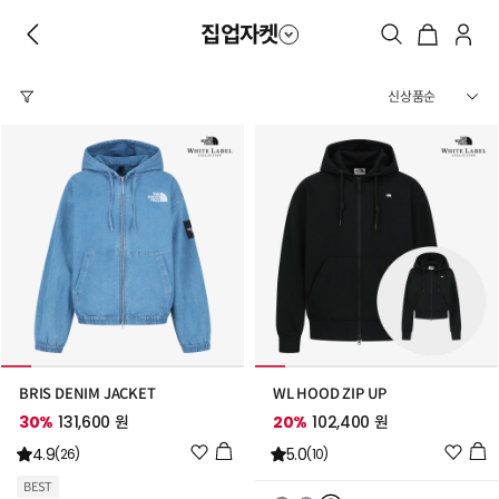
집업자켓
BRIS DENIM JACKET
WL HOOD ZIP UP
30%
131,600 원
20%
102,400 원
위
위
4.9
5.0
(26)
(10)
시
시
BEST
리
리