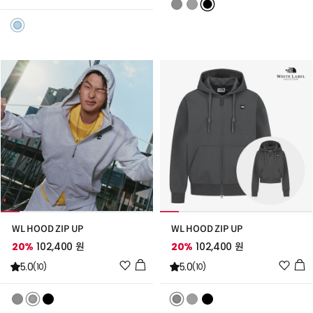
스
스
트
트
추
추
가
가
WL HOOD ZIP UP
WL HOOD ZIP UP
20%
102,400 원
20%
102,400 원
위
위
5.0
5.0
(10)
(10)
시
시
리
리
스
스