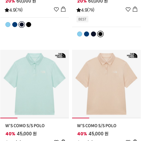
20%
60,000 원
20%
60,000 원
위
위
4.9
4.9
(79)
(79)
시
시
BEST
리
리
스
스
트
트
추
추
가
가
W'S COMO S/S POLO
W'S COMO S/S POLO
40%
45,000 원
40%
45,000 원