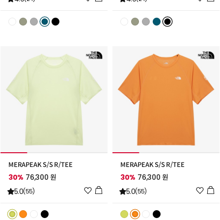
시
시
리
리
스
스
트
트
추
추
가
가
MERAPEAK S/S R/TEE
MERAPEAK S/S R/TEE
30%
76,300 원
30%
76,300 원
위
위
5.0
5.0
(55)
(55)
시
시
리
리