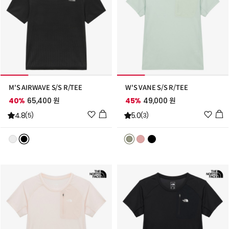
M'S AIRWAVE S/S R/TEE
W'S VANE S/S R/TEE
40%
65,400 원
45%
49,000 원
위
위
4.8
5.0
(5)
(3)
시
시
리
리
스
스
트
트
추
추
가
가