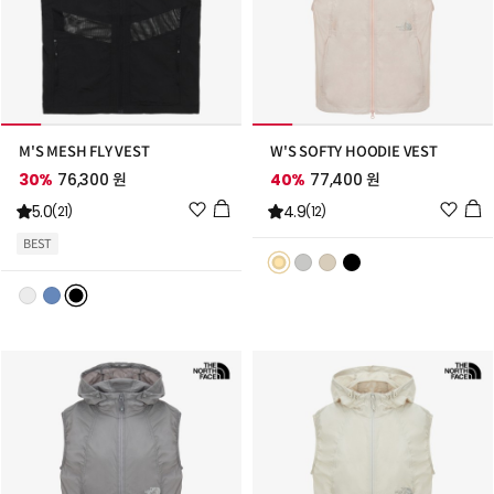
M'S MESH FLY VEST
W'S SOFTY HOODIE VEST
30%
76,300 원
40%
77,400 원
위
위
5.0
4.9
(21)
(12)
시
시
BEST
리
리
스
스
트
트
추
추
가
가