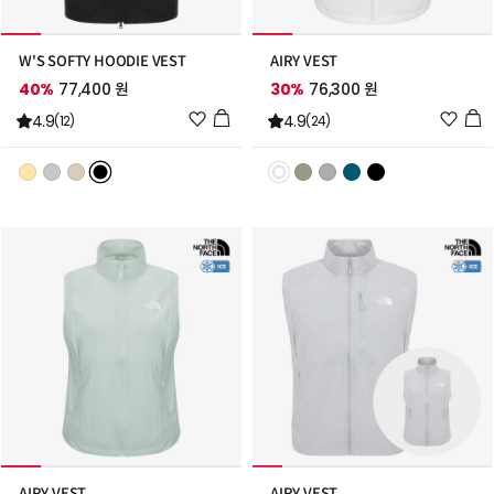
W'S SOFTY HOODIE VEST
AIRY VEST
40%
77,400 원
30%
76,300 원
위
위
4.9
4.9
(12)
(24)
시
시
리
리
스
스
트
트
추
추
가
가
AIRY VEST
AIRY VEST