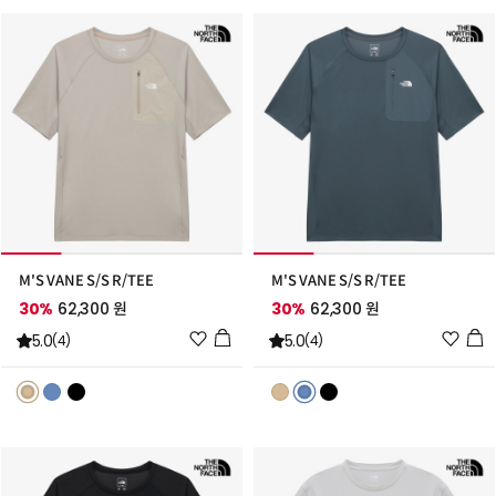
가
가
M'S VANE S/S R/TEE
M'S VANE S/S R/TEE
30%
62,300 원
30%
62,300 원
위
위
5.0
5.0
(4)
(4)
시
시
리
리
스
스
트
트
추
추
가
가