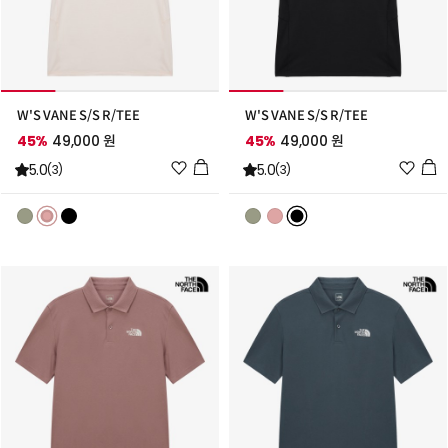
W'S VANE S/S R/TEE
W'S VANE S/S R/TEE
45%
49,000 원
45%
49,000 원
위
위
5.0
5.0
(3)
(3)
시
시
리
리
스
스
트
트
추
추
가
가