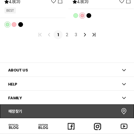
위
위
4.8
4.8
(21)
(21)
시
시
BEST
리
리
스
스
트
트
추
추
1
2
3
가
가
ABOUT US
HELP
FAMILY
매장찾기