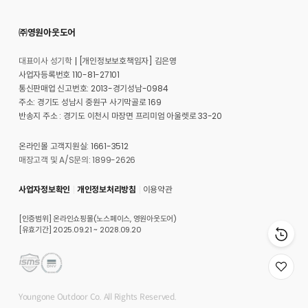
㈜영원아웃도어
대표이사 성기학
[개인정보보호책임자] 김은영
사업자등록번호 110-81-27101
통신판매업 신고번호: 2013-경기성남-0984
주소: 경기도 성남시 중원구 사기막골로 169
반송지 주소 : 경기도 이천시 마장면 프리미엄 아울렛로 33-20
온라인몰 고객지원실: 1661-3512
매장고객 및 A/S문의: 1899-2626
사업자정보확인
개인정보처리방침
이용약관
[인증범위] 온라인쇼핑몰(노스페이스, 영원아웃도어)
[유효기간] 2025.09.21 ~ 2028.09.20
위
시
리
Youngone Outdoor Co. All Rights Reserved.
스