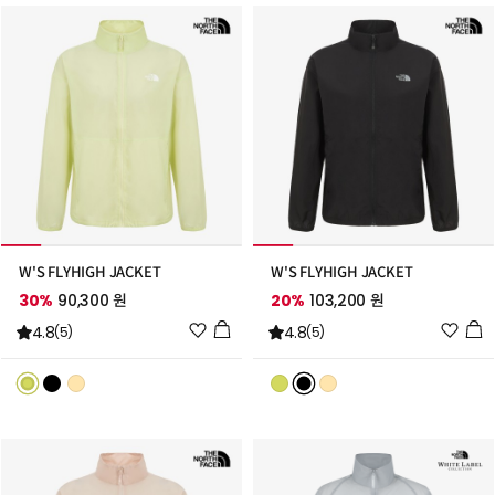
추
추
가
가
W'S FLYHIGH JACKET
W'S FLYHIGH JACKET
30%
90,300 원
20%
103,200 원
위
위
4.8
4.8
(5)
(5)
시
시
리
리
스
스
트
트
추
추
가
가