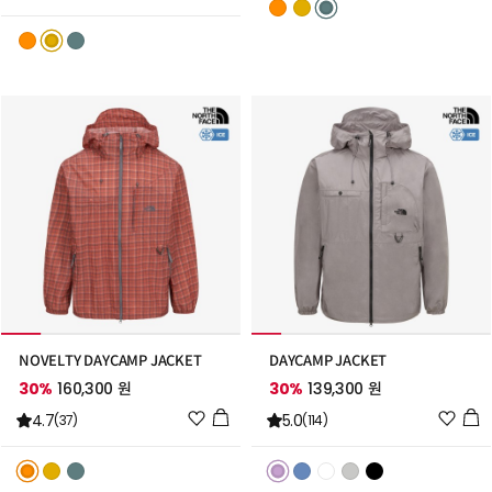
스
스
트
트
추
추
가
가
NOVELTY DAYCAMP JACKET
DAYCAMP JACKET
30%
160,300 원
30%
139,300 원
위
위
4.7
5.0
(37)
(114)
시
시
리
리
스
스