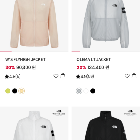
W'S FLYHIGH JACKET
OLEMA LT JACKET
30%
90,300 원
20%
134,400 원
위
위
4.8
4.9
(5)
(59)
시
시
리
리
스
스
트
트
추
추
가
가