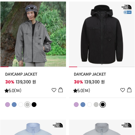
가
가
DAYCAMP JACKET
DAYCAMP JACKET
30%
139,300 원
30%
139,300 원
위
위
5.0
5.0
(114)
(114)
시
시
리
리
스
스
트
트
추
추
가
가