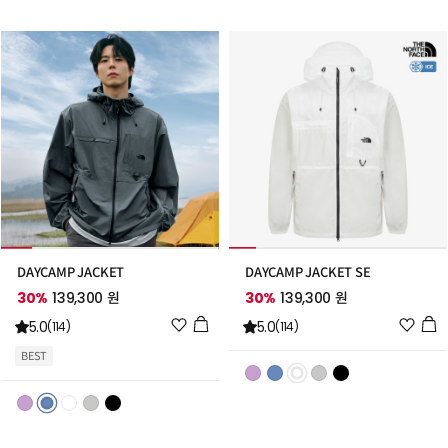
트
트
추
추
가
가
DAYCAMP JACKET
DAYCAMP JACKET SE
30%
139,300 원
30%
139,300 원
위
위
5.0
5.0
(114)
(114)
시
시
BEST
리
리
스
스
트
트
추
추