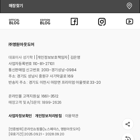
매장찾기
㈜영원아웃도어
대표이사 성기학
[개인정보보호책임자] 김은영
사업자등록번호 110-81-27101
통신판매업 신고번호: 2013-경기성남-0984
주소: 경기도 성남시 중원구 사기막골로 169
반송지 주소 : 경기도 이천시 마장면 프리미엄 아울렛로 33-20
온라인몰 고객지원실: 1661-3512
매장고객 및 A/S문의: 1899-2626
사업자정보확인
개인정보처리방침
이용약관
[인증범위] 온라인쇼핑몰(노스페이스, 영원아웃도어)
[유효기간] 2025.09.21 ~ 2028.09.20