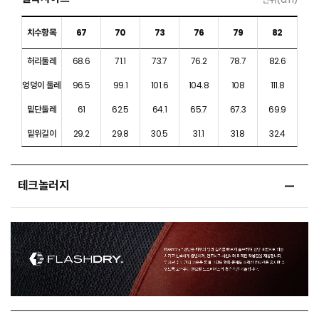
치수항목
67
70
73
76
79
82
허리둘레
68.6
71.1
73.7
76.2
78.7
82.6
엉덩이 둘레
96.5
99.1
101.6
104.8
108
111.8
밑단둘레
61
62.5
64.1
65.7
67.3
69.9
밑위길이
29.2
29.8
30.5
31.1
31.8
32.4
테크놀러지