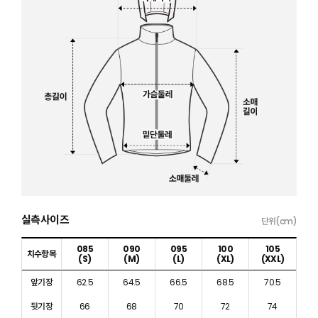
실측사이즈
단위(cm)
085
090
095
100
105
치수항목
(S)
(M)
(L)
(XL)
(XXL)
앞기장
62.5
64.5
66.5
68.5
70.5
뒷기장
66
68
70
72
74