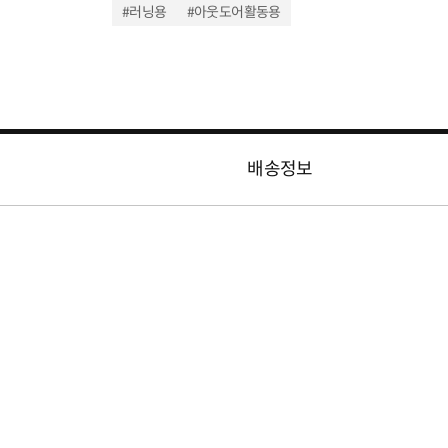
#러닝용
#아웃도어활동용
배송정보