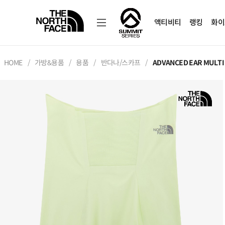
액티비티
랭킹
화이
HOME
가방&용품
용품
반다나/스카프
ADVANCED EAR MULTI