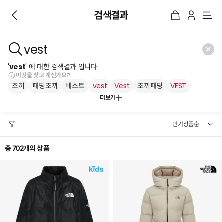
검색결과
메
뉴
'
vest
' 에 대한 검색결과 입니다
이것을 찾고 계신가요?
조끼
패딩조끼
베스트
vest
Vest
조끼패딩
VEST
더보기
패딩 조끼
눕시 패딩조끼
러닝조끼
총 702개의 상품