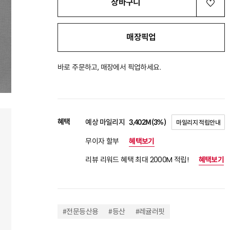
장바구니
매장픽업
바로 주문하고, 매장에서 픽업하세요.
혜택
예상 마일리지
3,402M(3%)
마일리지 적립안내
무이자 할부
혜택보기
리뷰 리워드 혜택 최대 2000M 적립!
혜택보기
#전문등산용
#등산
#레귤러핏