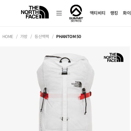
액티비티
랭킹
화이
HOME
가방
등산백팩
PHANTOM 50