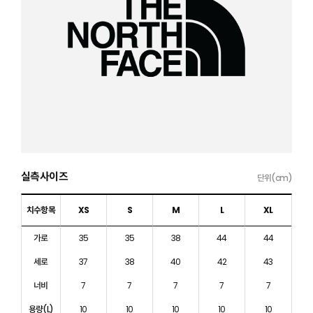
실측사이즈
단위(cm)
치수항목
XS
S
M
L
XL
가로
35
35
38
44
44
세로
37
38
40
42
43
너비
7
7
7
7
7
용량(L)
10
10
10
10
10