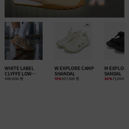
WHITE LABEL
W EXPLORE CAMP
M EXPLOR
CLYFFE LOW
SHANDAL
SANDAL
109,000 원
10%
107,100 원
20%
71,200 원
SNEAKERS