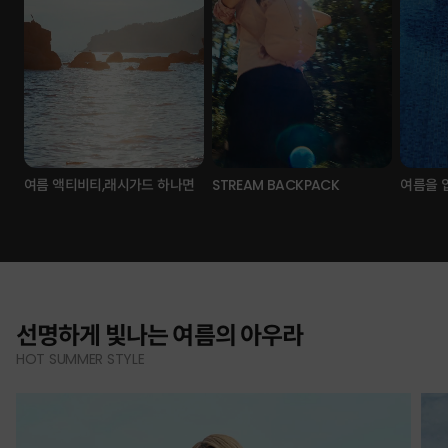
여름 액티비티,래시가드 하나면
STREAM BACKPACK
여름을 
선명하게 빛나는 여름의 아우라
HOT SUMMER STYLE