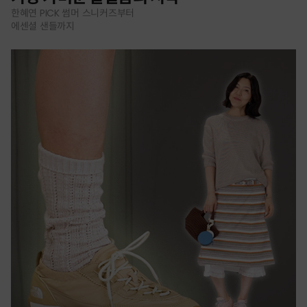
한혜연 PICK 썸머 스니커즈부터
에센셜 샌들까지