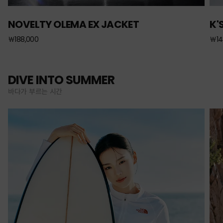
NOVELTY OLEMA EX JACKET
K'
￦188,000
￦14
DIVE INTO SUMMER
바다가 부르는 시간