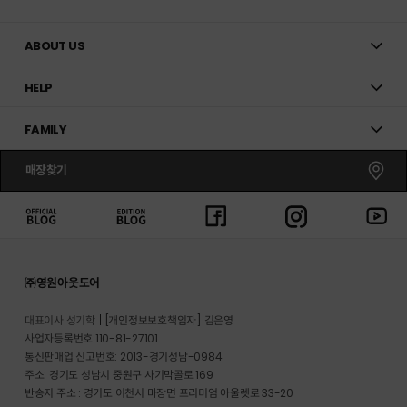
ABOUT US
HELP
FAMILY
매장찾기
㈜영원아웃도어
대표이사 성기학
[개인정보보호책임자] 김은영
사업자등록번호 110-81-27101
통신판매업 신고번호: 2013-경기성남-0984
주소: 경기도 성남시 중원구 사기막골로 169
반송지 주소 : 경기도 이천시 마장면 프리미엄 아울렛로 33-20