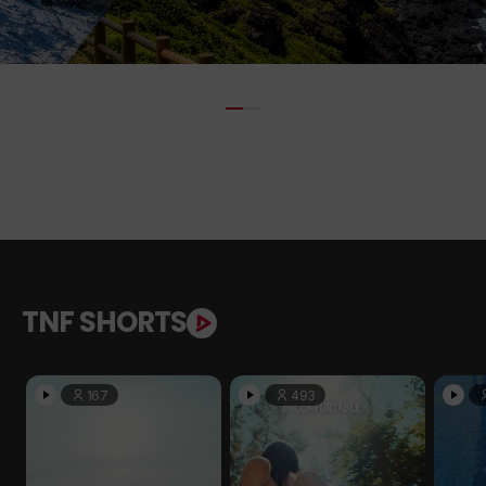
TNF SHORTS
167
493