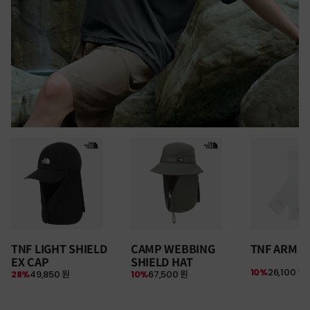
30만원 이상 구매 시
TNF LIGHT SHIELD
CAMP WEBBING
TNF ARM S
뉴질랜드 & 제주도 여행권 증정 찬스
EX CAP
SHIELD HAT
여름 탈출 원정대
10%
26,100 원
28%
49,850 원
10%
67,500 원