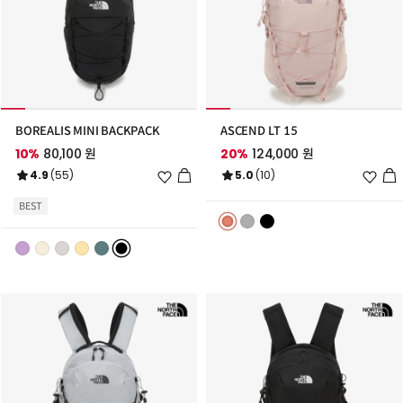
BOREALIS MINI BACKPACK
ASCEND LT 15
10%
80,100 원
20%
124,000 원
위
위
4.9
(55)
5.0
(10)
시
시
리
리
BEST
스
스
트
트
추
추
가
가