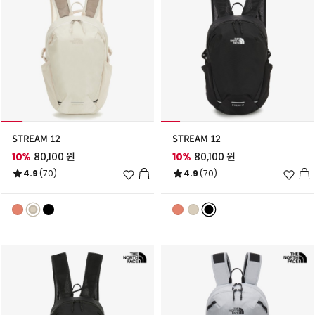
STREAM 12
STREAM 12
10%
80,100 원
10%
80,100 원
위
위
4.9
(70)
4.9
(70)
시
시
리
리
스
스
트
트
추
추
가
가