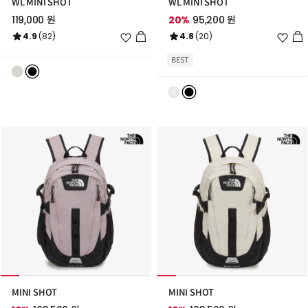
WL MINI SHOT
WL MINI SHOT
119,000 원
20%
95,200 원
위
위
4.9
(82)
4.8
(20)
시
시
리
리
BEST
스
스
트
트
추
추
가
가
MINI SHOT
MINI SHOT