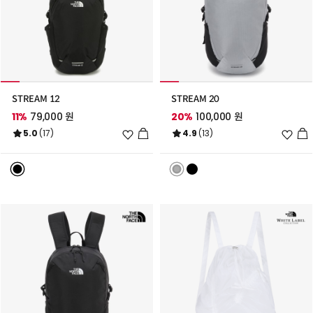
STREAM 12
STREAM 20
11%
79,000 원
20%
100,000 원
위
위
5.0
(17)
4.9
(13)
시
시
리
리
스
스
트
트
추
추
가
가