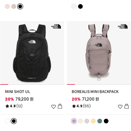
리
리
스
스
트
트
추
추
가
가
MINI SHOT UL
BOREALIS MINI BACKPACK
20%
79,200 원
20%
71,200 원
위
위
4.8
(12)
4.9
(55)
시
시
리
리
스
스
트
트
추
추