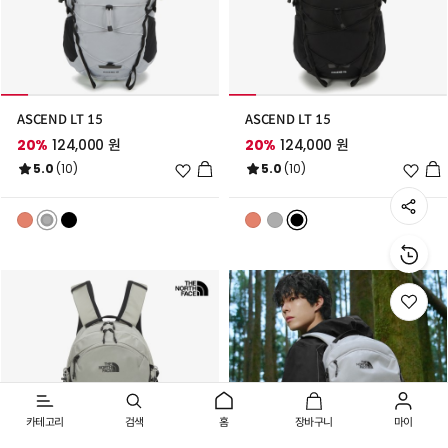
ASCEND LT 15
ASCEND LT 15
20%
124,000 원
20%
124,000 원
위
위
5.0
(10)
5.0
(10)
시
시
리
리
스
스
트
트
추
추
가
가
위
시
리
스
트
로
이
동
카테고리
검색
홈
장바구니
마이