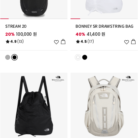
STREAM 20
BONNEY SR DRAWSTRING BAG
20%
100,000 원
40%
41,400 원
위
위
4.9
(13)
4.5
(17)
시
시
리
리
스
스
트
트
추
추
가
가