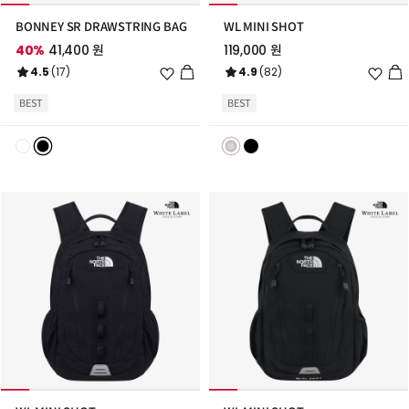
BONNEY SR DRAWSTRING BAG
WL MINI SHOT
40%
41,400 원
119,000 원
위
위
4.5
(17)
4.9
(82)
시
시
리
리
BEST
BEST
스
스
트
트
추
추
가
가