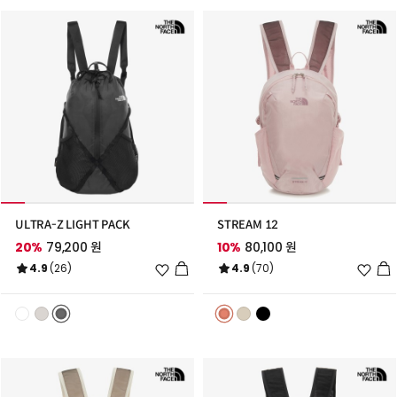
가
가
ULTRA-Z LIGHT PACK
STREAM 12
20%
79,200 원
10%
80,100 원
위
위
4.9
(26)
4.9
(70)
시
시
리
리
스
스
트
트
추
추
가
가