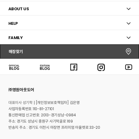
ABOUT US
HELP
FAMILY
매장찾기
㈜영원아웃도어
대표이사 성기학
[개인정보보호책임자] 김은영
사업자등록번호 110-81-27101
통신판매업 신고번호: 2013-경기성남-0984
주소: 경기도 성남시 중원구 사기막골로 169
반송지 주소 : 경기도 이천시 마장면 프리미엄 아울렛로 33-20