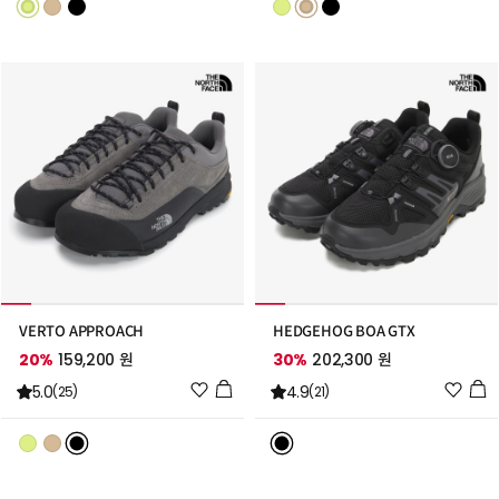
스
스
트
트
추
추
가
가
VERTO APPROACH
HEDGEHOG BOA GTX
20%
159,200 원
30%
202,300 원
위
위
5.0
4.9
(25)
(21)
시
시
리
리
스
스
트
트