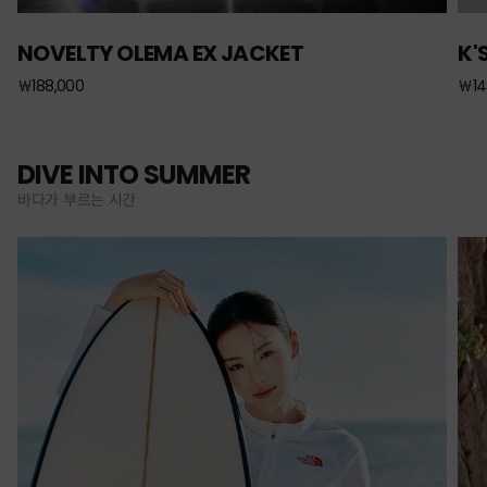
NOVELTY OLEMA EX JACKET
K'
￦188,000
￦14
DIVE INTO SUMMER
바다가 부르는 시간