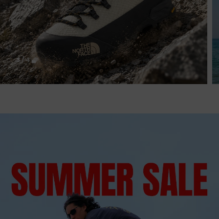
4
/
4