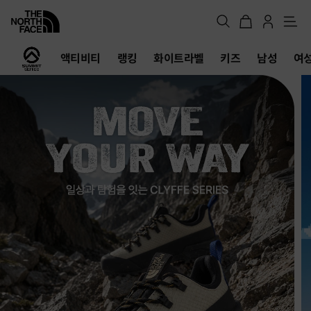
메
뉴
노
액티비티
랭킹
화이트라벨
키즈
남성
여
스
페
이
스
공
식
온
라
인
스
토
어