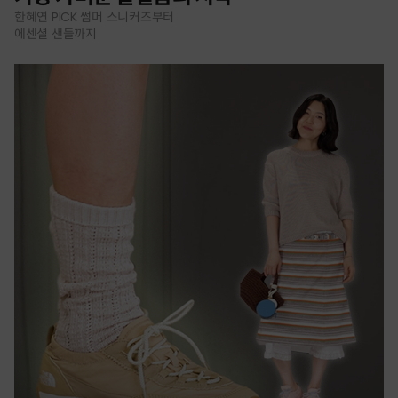
한혜연 PICK 썸머 스니커즈부터
에센셜 샌들까지