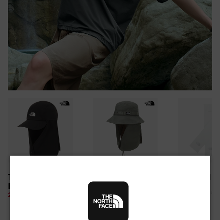
30만원 이상 구매 시
TNF LIGHT SHIELD
CAMP WEBBING
TNF ARM S
뉴질랜드 & 제주도 여행권 증정 찬스
EX CAP
SHIELD HAT
여름 탈출 원정대
10%
26,100 원
28%
49,850 원
10%
67,500 원