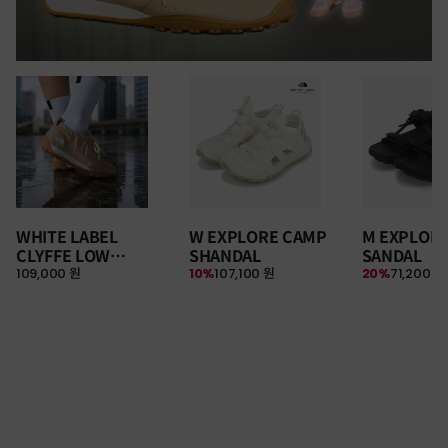
WHITE LABEL
W EXPLORE CAMP
M EXPLOR
CLYFFE LOW
SHANDAL
SANDAL
109,000 원
10%
107,100 원
20%
71,200 원
SNEAKERS