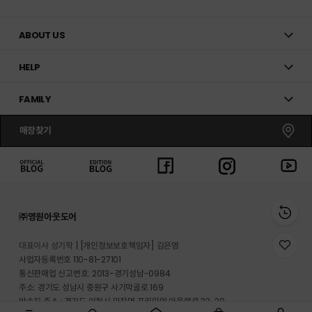
ABOUT US
HELP
FAMILY
매장찾기
㈜영원아웃도어
대표이사 성기학
[개인정보보호책임자] 김은영
위
사업자등록번호 110-81-27101
시
리
통신판매업 신고번호: 2013-경기성남-0984
스
주소: 경기도 성남시 중원구 사기막골로 169
트
반송지 주소 : 경기도 이천시 마장면 프리미엄 아울렛로 33-20
로