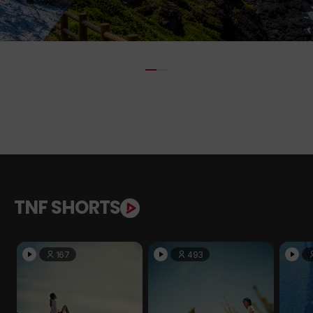
TNF SHORTS
167
493