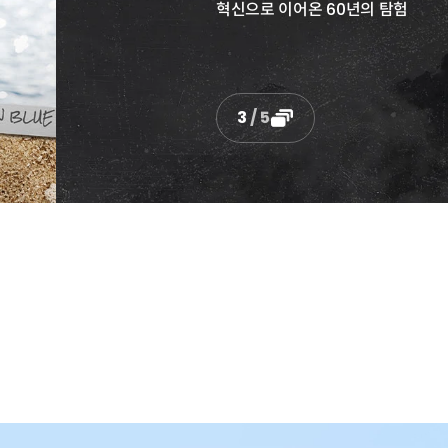
4
/
5