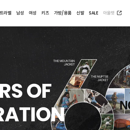
트라벨
남성
여성
키즈
가방/용품
신발
SALE
아울렛
출 원정대