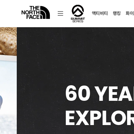
액티비티
랭킹
화이
노
스
페
이
스
공
식
온
여름 탈
라
인
스
토
뉴질랜드 · 제주도 여행권 이벤트
어