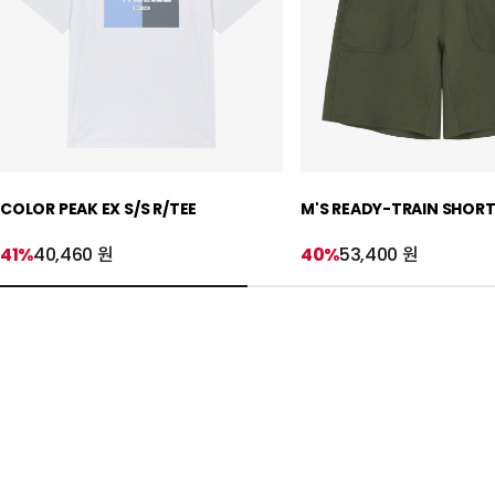
COLOR PEAK EX S/S R/TEE
M'S READY-TRAIN SHOR
41%
40,460 원
40%
53,400 원