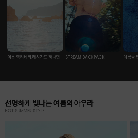
여름 액티비티,래시가드 하나면
STREAM BACKPACK
여름을 
선명하게 빛나는 여름의 아우라
HOT SUMMER STYLE