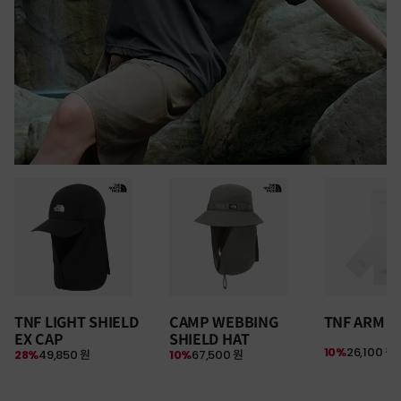
30만원 이상 구매 시
TNF LIGHT SHIELD
CAMP WEBBING
TNF ARM S
뉴질랜드 & 제주도 여행권 증정 찬스
EX CAP
SHIELD HAT
여름 탈출 원정대
10%
26,100 원
28%
49,850 원
10%
67,500 원