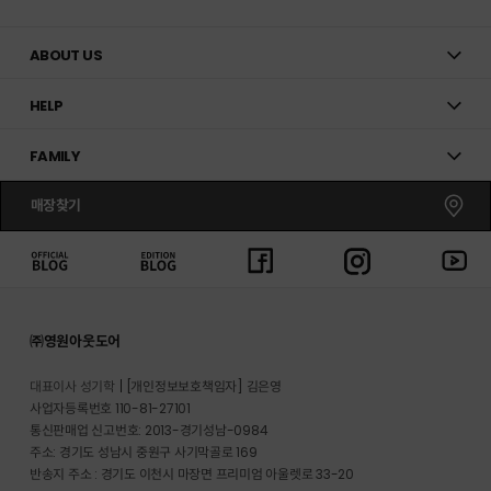
ABOUT US
HELP
FAMILY
매장찾기
㈜영원아웃도어
대표이사 성기학
[개인정보보호책임자] 김은영
사업자등록번호 110-81-27101
통신판매업 신고번호: 2013-경기성남-0984
주소: 경기도 성남시 중원구 사기막골로 169
반송지 주소 : 경기도 이천시 마장면 프리미엄 아울렛로 33-20