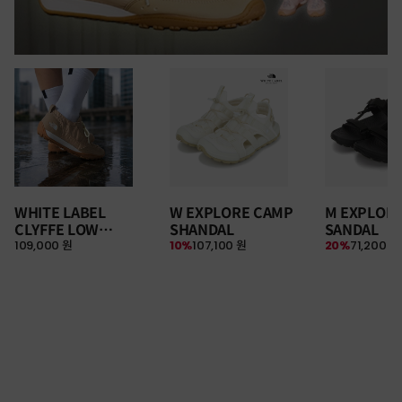
WHITE LABEL
W EXPLORE CAMP
M EXPLOR
CLYFFE LOW
SHANDAL
SANDAL
109,000 원
10%
107,100 원
20%
71,200 원
SNEAKERS