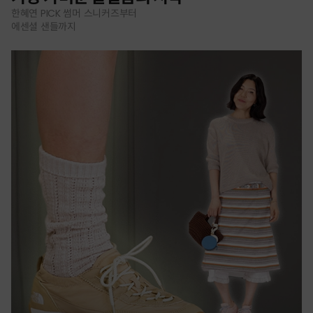
한혜연 PICK 썸머 스니커즈부터
에센셜 샌들까지