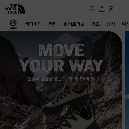
메
뉴
노
액티비티
랭킹
화이트라벨
키즈
남성
여
스
페
이
스
공
식
온
라
인
스
토
어