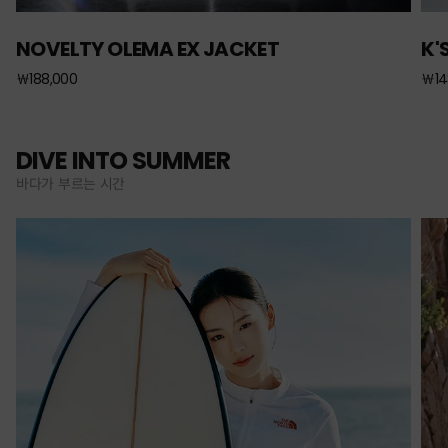
NOVELTY OLEMA EX JACKET
K'
￦188,000
￦14
DIVE INTO SUMMER
바다가 부르는 시간