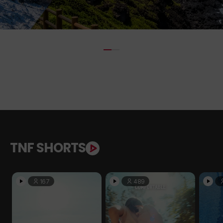
TNF SHORTS
167
489