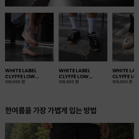
WHITE LABEL
WHITE LABEL
WHITE LAB
CLYFFE LOW
CLYFFE LOW
CLYFFE L
SNEAKERS
109,000 원
SNEAKERS
109,000 원
SNEAKERS
109,000 원
한여름을 가장 가볍게 입는 방법