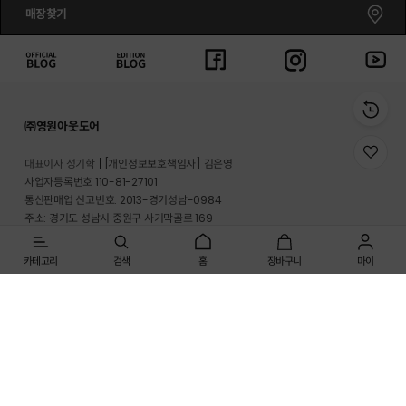
매장찾기
㈜영원아웃도어
위
대표이사 성기학
[개인정보보호책임자] 김은영
시
사업자등록번호 110-81-27101
리
통신판매업 신고번호: 2013-경기성남-0984
스
트
주소: 경기도 성남시 중원구 사기막골로 169
로
반송지 주소 : 경기도 이천시 마장면 프리미엄 아울렛로 33-20
이
동
카테고리
검색
홈
장바구니
마이
온라인몰 고객지원실: 1661-3512
매장고객 및 A/S문의: 1899-2626
사업자정보확인
개인정보처리방침
이용약관
[인증범위] 온라인쇼핑몰(노스페이스, 영원아웃도어)
[유효기간] 2025.09.21 ~ 2028.09.20