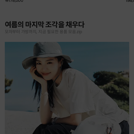
￦178,000
198
여름의 마지막 조각을 채우다
모자부터 가방까지, 지금 필요한 용품 모음.zip