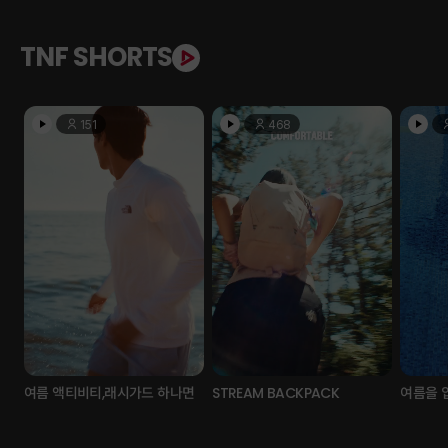
TNF SHORTS
151
468
여름 액티비티,래시가드 하나면
STREAM BACKPACK
여름을 