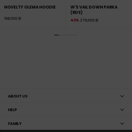
NOVELTY OLEMA HOODIE
W'S VAIL DOWN PARKA
(RDS)
198,000 원
43%
279,000 원
ABOUT US
HELP
FAMILY