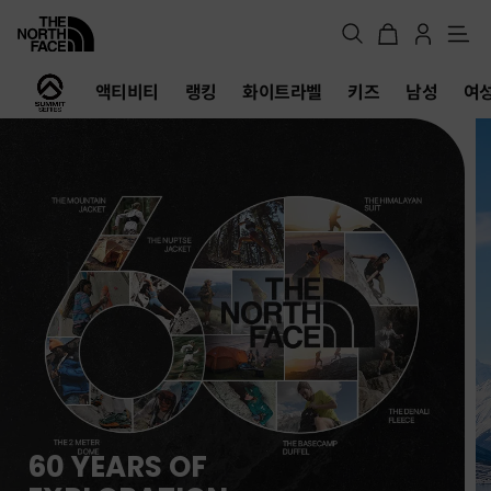
메
뉴
노
액티비티
랭킹
화이트라벨
키즈
남성
여
스
페
이
스
공
식
온
라
인
스
토
어
여름 탈출 원정대