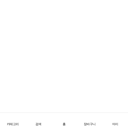
FW26 Offtrail Ultra
한계를 넘어서는 초경량 트레일 테크
1
/
4
위
시
리
스
트
로
이
동
카테고리
검색
홈
장바구니
마이