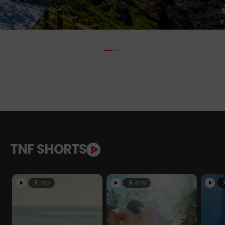
TNF SHORTS
160
478