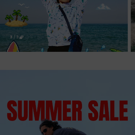
3
/
3