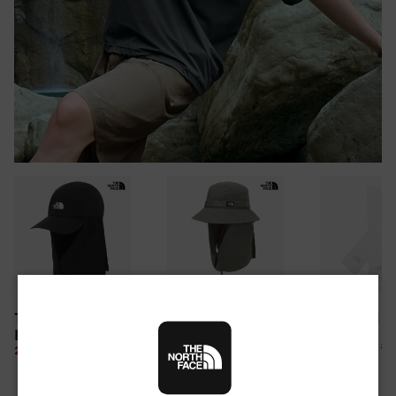
30만원 이상 구매 시
TNF LIGHT SHIELD
CAMP WEBBING
TNF ARM S
뉴질랜드 & 제주도 여행권 증정 찬스
EX CAP
SHIELD HAT
여름 탈출 원정대
10%
26,100 원
28%
49,850 원
10%
67,500 원