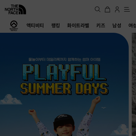
메
뉴
노
액티비티
랭킹
화이트라벨
키즈
남성
여
스
페
이
스
공
식
온
라
인
스
토
어