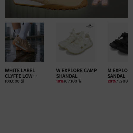
WHITE LABEL
W EXPLORE CAMP
M EXPLOR
CLYFFE LOW
SHANDAL
SANDAL
109,000 원
10%
107,100 원
20%
71,200 원
SNEAKERS