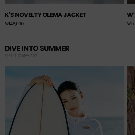
K'S NOVELTY OLEMA JACKET
W'
￦148,000
￦17
DIVE INTO SUMMER
바다가 부르는 시간