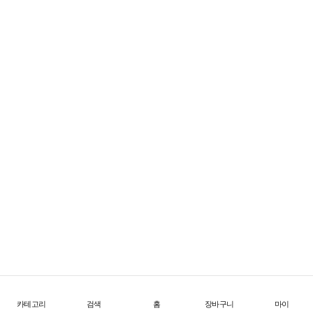
FW26 Offtrail Ultra
한계를 넘어서는 초경량 트레일 테크
1
/
4
카테고리
검색
홈
장바구니
마이