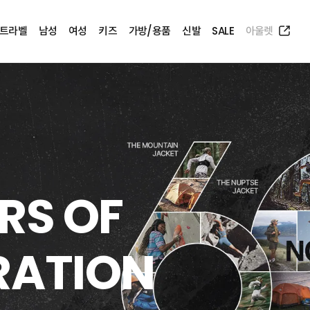
트라벨
남성
여성
키즈
가방/용품
신발
SALE
아울렛
출 원정대