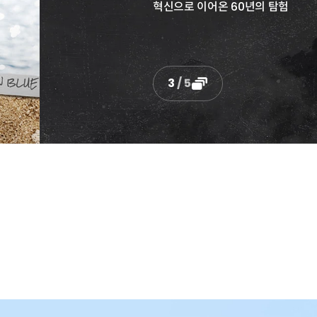
4
/
5