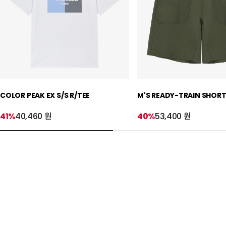
COLOR PEAK EX S/S R/TEE
M'S READY-TRAIN SHOR
41%
40,460 원
40%
53,400 원