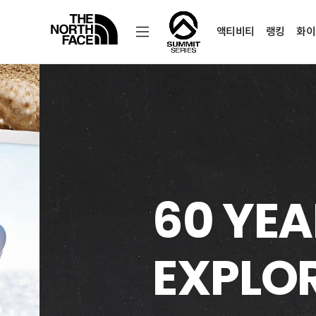
액티비티
랭킹
화이
노
스
페
이
스
공
식
온
여름 탈
라
인
스
토
뉴질랜드 · 제주도 여행권 이벤트
어