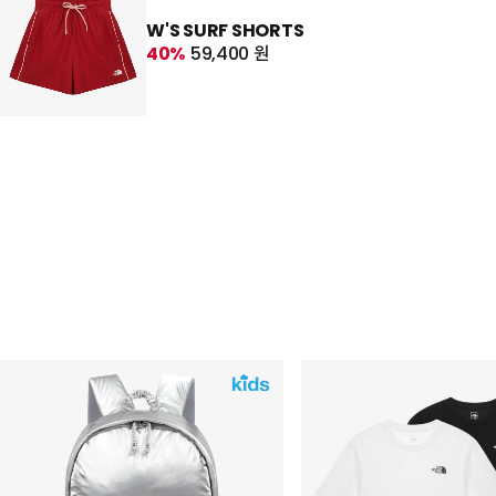
W'S SURF SHORTS
40%
59,400 원