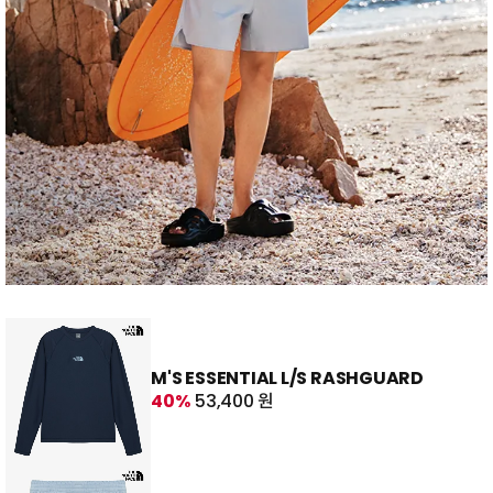
M'S ESSENTIAL L/S RASHGUARD
40%
53,400 원