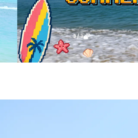
1
/
3