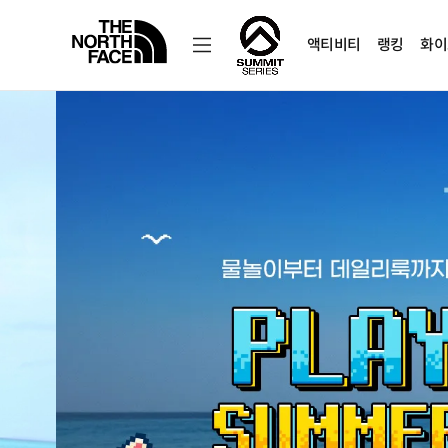
액티비티
랭킹
화이
노
스
페
이
스
공
식
온
FW26 Of
라
인
스
토
한계를 넘어서는 초경량 트레일 테
어