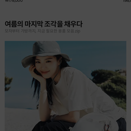
￦178,000
198
여름의 마지막 조각을 채우다
모자부터 가방까지, 지금 필요한 용품 모음.zip