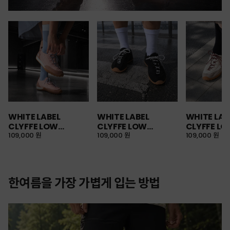
WHITE LABEL
WHITE LABEL
WHITE LAB
CLYFFE LOW
CLYFFE LOW
CLYFFE L
SNEAKERS
109,000 원
SNEAKERS
109,000 원
SNEAKERS
109,000 원
한여름을 가장 가볍게 입는 방법