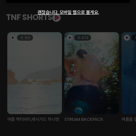
괜찮습니다. 모바일 웹으로 볼게요.
TNF SHORTS
155
473
여름 액티비티,래시가드 하나면
STREAM BACKPACK
여름을 