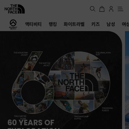
메
뉴
노
액티비티
랭킹
화이트라벨
키즈
남성
여
스
페
이
스
공
식
온
라
인
스
토
어
여름 탈출 원정대