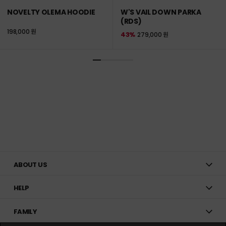
NOVELTY OLEMA HOODIE
W'S VAIL DOWN PARKA
(RDS)
198,000 원
43%
279,000 원
ABOUT US
HELP
FAMILY