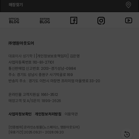
매장찾기
㈜영원아웃도어
대표이사 성기학
[개인정보보호책임자] 김은영
사업자등록번호 110-81-27101
통신판매업 신고번호: 2013-경기성남-0984
주소: 경기도 성남시 중원구 사기막골로 169
반송지 주소 : 경기도 이천시 마장면 프리미엄 아울렛로 33-20
온라인몰 고객지원실: 1661-3512
매장고객 및 A/S문의: 1899-2626
사업자정보확인
개인정보처리방침
이용약관
[인증범위] 온라인쇼핑몰(노스페이스, 영원아웃도어)
[유효기간] 2025.09.21 ~ 2028.09.20