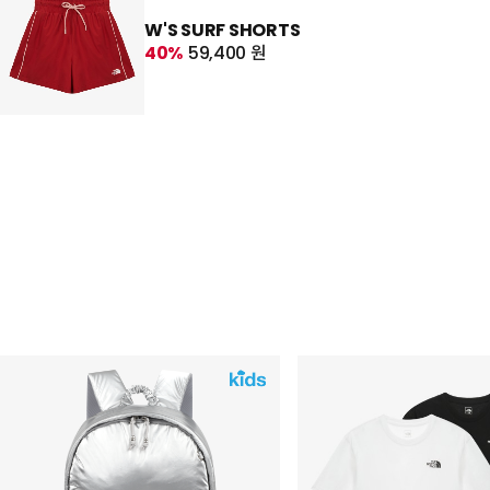
W'S SURF SHORTS
40%
59,400 원