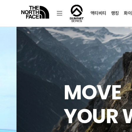
액티비티
랭킹
화이
노
스
페
이
스
공
식
온
라
인
스
토
어