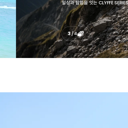
4
/
4