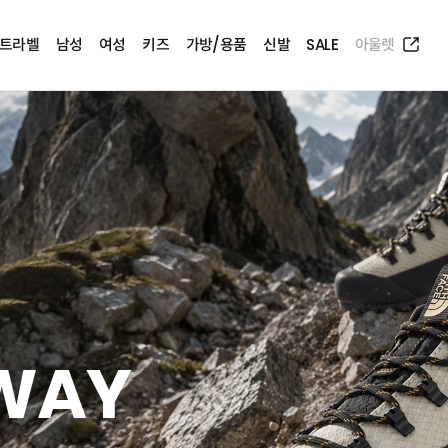
트라벨
남성
여성
키즈
가방/용품
신발
SALE
아울렛