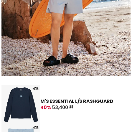
M'S ESSENTIAL L/S RASHGUARD
40%
53,400 원