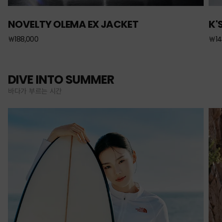
NOVELTY OLEMA EX JACKET
K'
￦188,000
￦14
DIVE INTO SUMMER
바다가 부르는 시간