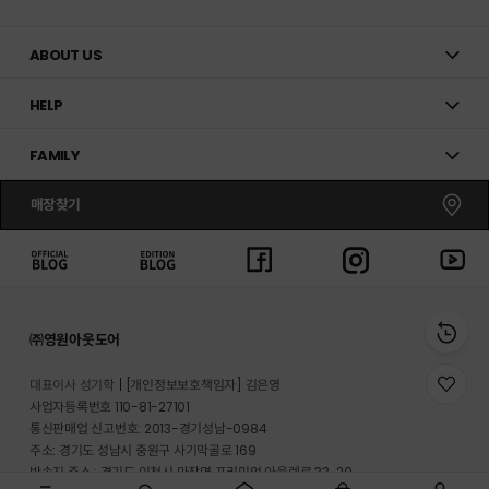
ABOUT US
HELP
FAMILY
매장찾기
㈜영원아웃도어
대표이사 성기학
[개인정보보호책임자] 김은영
위
사업자등록번호 110-81-27101
시
리
통신판매업 신고번호: 2013-경기성남-0984
스
주소: 경기도 성남시 중원구 사기막골로 169
트
반송지 주소 : 경기도 이천시 마장면 프리미엄 아울렛로 33-20
로