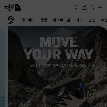
메
뉴
노
액티비티
랭킹
화이트라벨
키즈
남성
여
스
페
이
스
공
식
온
라
인
스
토
어