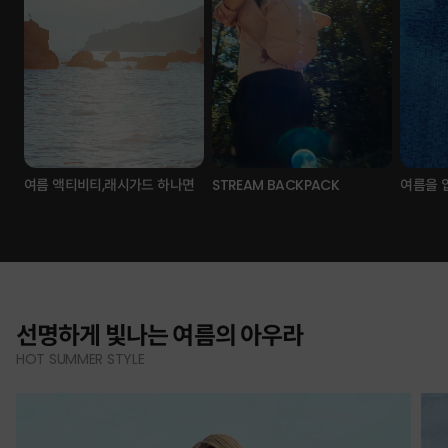
여름 액티비티,래시가드 하나면
STREAM BACKPACK
여름을 
선명하게 빛나는 여름의 아우라
HOT SUMMER STYLE