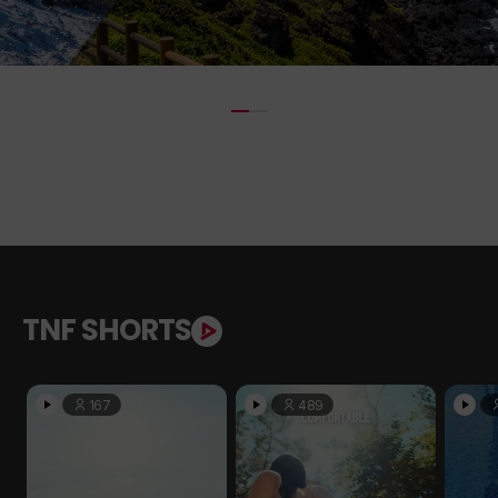
TNF SHORTS
167
489