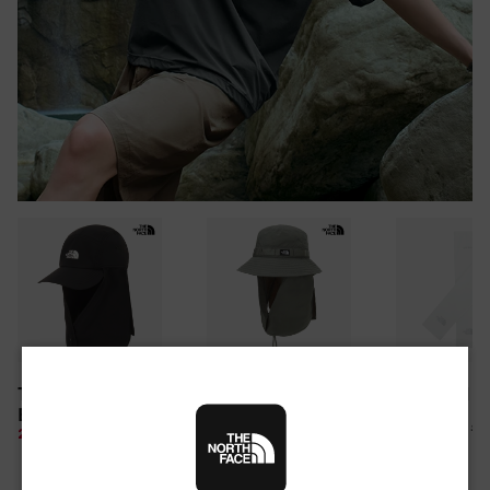
30만원 이상 구매 시
TNF LIGHT SHIELD
CAMP WEBBING
TNF ARM S
뉴질랜드 & 제주도 여행권 증정 찬스
EX CAP
SHIELD HAT
여름 탈출 원정대
10%
26,100 원
28%
49,850 원
10%
67,500 원