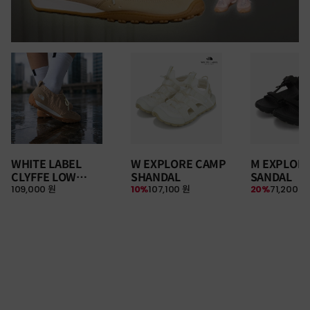
WHITE LABEL
W EXPLORE CAMP
M EXPLOR
CLYFFE LOW
SHANDAL
SANDAL
109,000 원
10%
107,100 원
20%
71,200 원
SNEAKERS