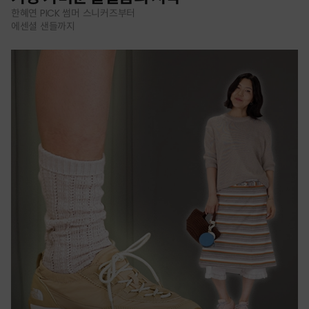
한혜연 PICK 썸머 스니커즈부터
에센셜 샌들까지